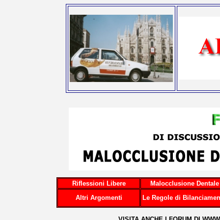
Riflessioni Libere
Malocclusione Dentale
Altri Argomenti
Le Regole di Bilanciamen
...VISITA ANCHE I FORUM DI
WWW.