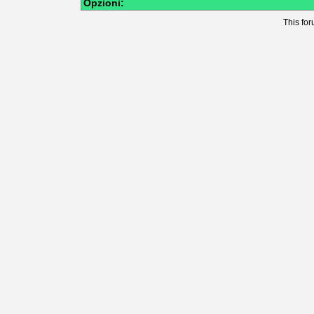
Opzioni:
This
fo