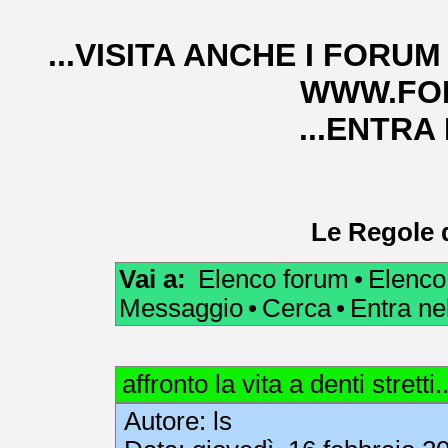
...VISITA ANCHE I FORUM
WWW.FOR
...ENTRA
Le Regole 
Vai a:
Elenco forum
•
Elenco
Messaggio
•
Cerca
•
Entra n
affronto la vita a denti stretti..
Autore: ls