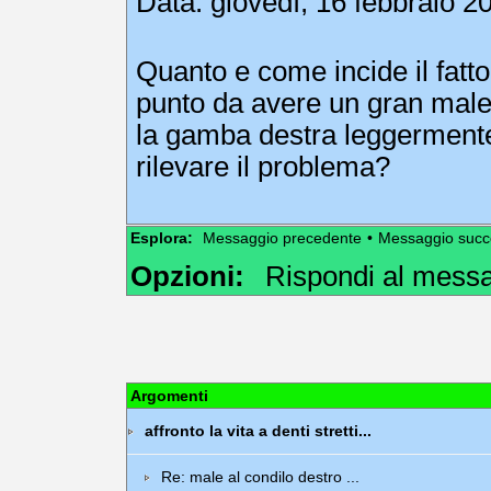
Data: giovedì, 16 febbraio 2
Quanto e come incide il fatto d
punto da avere un gran male 
la gamba destra leggermente 
rilevare il problema?
Esplora:
Messaggio precedente
•
Messaggio succ
Opzioni:
Rispondi al mess
Argomenti
affronto la vita a denti stretti...
Re: male al condilo destro ...