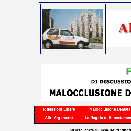
Riflessioni Libere
Malocclusione Dentale
Altri Argomenti
Le Regole di Bilanciamen
...VISITA ANCHE I FORUM DI
WWW.