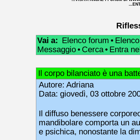
...EN
Rifles
Vai a:
Elenco forum
•
Elenco
Messaggio
•
Cerca
•
Entra n
Il corpo bilanciato è una batt
Autore:
Adriana
Data: giovedì, 03 ottobre 20
Il diffuso benessere corporeo
mandibolare comporta un aut
e psichica, nonostante la dim