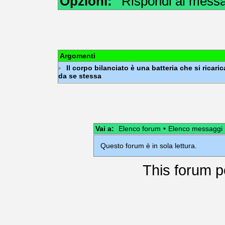
Opzioni:
Rispondi al mess
Argomenti
Il corpo bilanciato è una batteria che si ricaric
da se stessa
Vai a:
Elenco forum
•
Elenco messaggi
Questo forum è in sola lettura.
This
forum
p