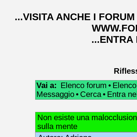
...VISITA ANCHE I FORUM
WWW.FOR
...ENTRA
Rifles
Vai a:
Elenco forum
•
Elenco
Messaggio
•
Cerca
•
Entra n
Non esiste una malocclusione
sulla mente