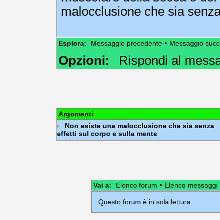
malocclusione che sia senza e
Esplora:
Messaggio precedente
•
Messaggio succ
Opzioni:
Rispondi al mess
Argomenti
Non esiste una malocclusione che sia senza
effetti sul corpo e sulla mente
Vai a:
Elenco forum
•
Elenco messaggi
Questo forum è in sola lettura.