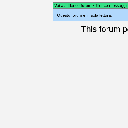
Vai a:
Elenco forum
•
Elenco messaggi
Questo forum è in sola lettura.
This
forum
p