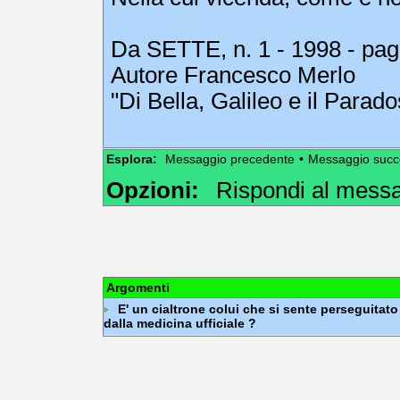
Da SETTE, n. 1 - 1998 - pag
Autore Francesco Merlo
"Di Bella, Galileo e il Parado
Esplora:
Messaggio precedente
•
Messaggio succ
Opzioni:
Rispondi al mess
Argomenti
E' un cialtrone colui che si sente perseguitato
dalla medicina ufficiale ?