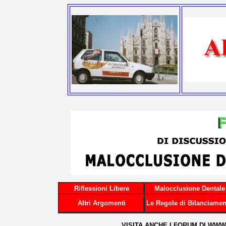
Riflessioni Libere
Malocclusione Dentale
Altri Argomenti
Le Regole di Bilanciamen
...VISITA ANCHE I FORUM DI
WWW.