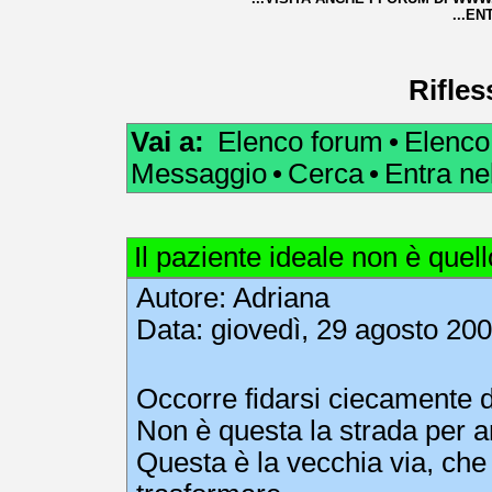
...EN
Rifles
Vai a:
Elenco forum
•
Elenco
Messaggio
•
Cerca
•
Entra n
Il paziente ideale non è quel
Autore:
Adriana
Data: giovedì, 29 agosto 200
Occorre fidarsi ciecamente d
Non è questa la strada per a
Questa è la vecchia via, che 