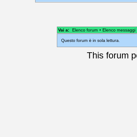
Vai a:
Elenco forum
•
Elenco messaggi
Questo forum è in sola lettura.
This
forum
p