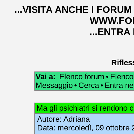
...VISITA ANCHE I FORUM
WWW.FOR
...ENTRA
Rifles
Vai a:
Elenco forum
•
Elenco
Messaggio
•
Cerca
•
Entra n
Ma gli psichiatri si rendono 
Autore:
Adriana
Data: mercoledì, 09 ottobre 