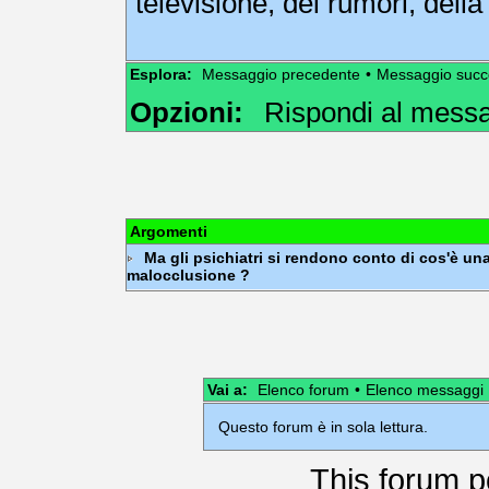
televisione, dei rumori, della 
Esplora:
Messaggio precedente
•
Messaggio succ
Opzioni:
Rispondi al mess
Argomenti
Ma gli psichiatri si rendono conto di cos'è un
malocclusione ?
Vai a:
Elenco forum
•
Elenco messaggi
Questo forum è in sola lettura.
This
forum
p