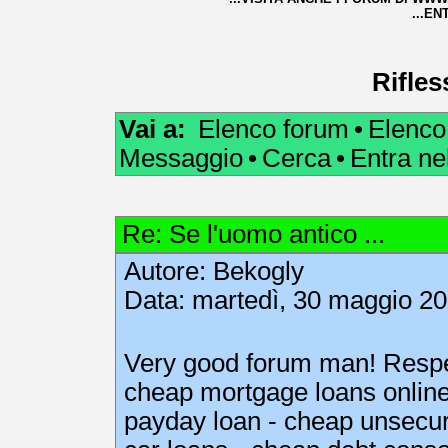
...EN
Rifles
Vai a:
Elenco forum
•
Elenco
Messaggio
•
Cerca
•
Entra n
Re: Se l'uomo antico ...
Autore:
Bekogly
Data: martedì, 30 maggio 20
Very good forum man! Respe
cheap mortgage loans onlin
payday loan
-
cheap unsecur