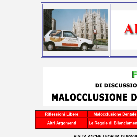
Riflessioni Libere
Malocclusione Dentale
Altri Argomenti
Le Regole di Bilanciamen
...VISITA ANCHE I FORUM DI
WWW.