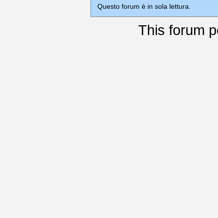
Questo forum è in sola lettura.
This
forum
p