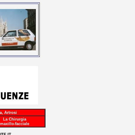
a, Artrosi
La Chirurgia
maxillo-facciale
TE.IT