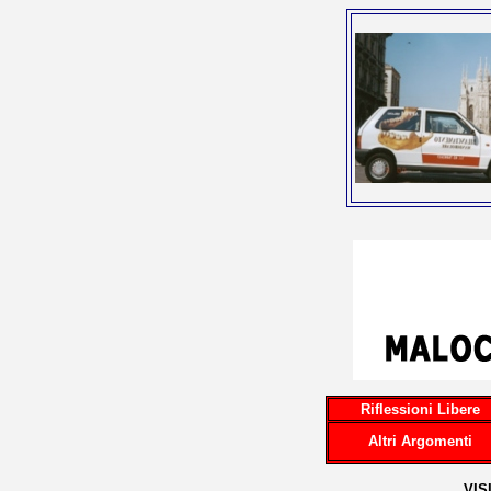
Riflessioni Libere
Altri Argomenti
...VI