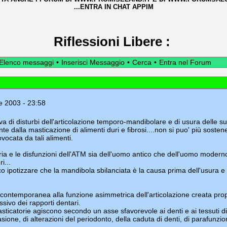
...ENTRA IN CHAT APPIM
Riflessioni Libere
:
Elenco messaggi
•
Inserisci Messaggio
•
Cerca
•
Entra nel Forum
le 2003 - 23:58
va di disturbi dell'articolazione temporo-mandibolare e di usura delle su
e dalla masticazione di alimenti duri e fibrosi....non si puo' più sosten
ovocata da tali alimenti.
ria e le disfunzioni dell'ATM sia dell'uomo antico che dell'uomo modern
i...
o ipotizzare che la mandibola sbilanciata è la causa prima dell'usura e 
ontemporanea alla funzione asimmetrica dell'articolazione creata prop
sivo dei rapporti dentari.
asticatorie agiscono secondo un asse sfavorevole ai denti e ai tessuti d
sione, di alterazioni del periodonto, della caduta di denti, di parafunzioni 