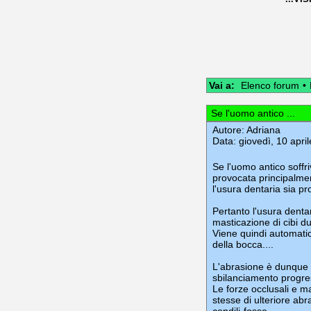
Vai a:
Elenco forum
•
Se l'uomo antico ...
Autore:
Adriana
Data: giovedì, 10 apri
Se l'uomo antico soffri
provocata principalment
l'usura dentaria sia pr
Pertanto l'usura denta
masticazione di cibi dur
Viene quindi automatic
della bocca....
L'abrasione è dunque c
sbilanciamento progres
Le forze occlusali e m
stesse di ulteriore abra